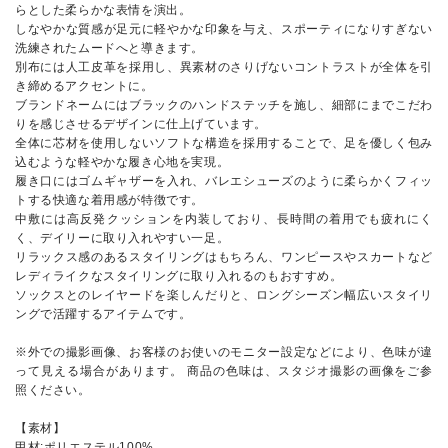
らとした柔らかな表情を演出。
しなやかな質感が足元に軽やかな印象を与え、スポーティになりすぎない
洗練されたムードへと導きます。
別布には人工皮革を採用し、異素材のさりげないコントラストが全体を引
き締めるアクセントに。
ブランドネームにはブラックのハンドステッチを施し、細部にまでこだわ
りを感じさせるデザインに仕上げています。
全体に芯材を使用しないソフトな構造を採用することで、足を優しく包み
込むような軽やかな履き心地を実現。
履き口にはゴムギャザーを入れ、バレエシューズのように柔らかくフィッ
トする快適な着用感が特徴です。
中敷には高反発クッションを内装しており、長時間の着用でも疲れにく
く、デイリーに取り入れやすい一足。
リラックス感のあるスタイリングはもちろん、ワンピースやスカートなど
レディライクなスタイリングに取り入れるのもおすすめ。
ソックスとのレイヤードを楽しんだりと、ロングシーズン幅広いスタイリ
ングで活躍するアイテムです。
※外での撮影画像、お客様のお使いのモニター設定などにより、色味が違
って見える場合があります。 商品の色味は、スタジオ撮影の画像をご参
照ください。
【素材】
甲材:ポリエステル100%