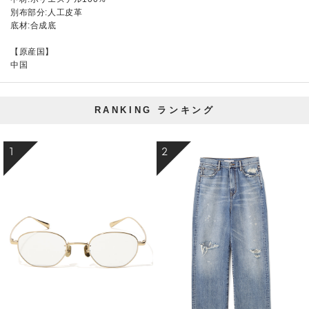
別布部分:人工皮革
底材:合成底
【原産国】
中国
RANKING
ランキング
1
2