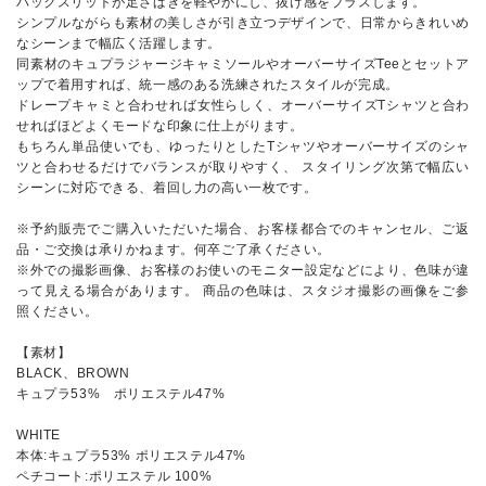
バックスリットが足さばきを軽やかにし、抜け感をプラスします。
シンプルながらも素材の美しさが引き立つデザインで、日常からきれいめ
なシーンまで幅広く活躍します。
同素材のキュプラジャージキャミソールやオーバーサイズTeeとセットア
ップで着用すれば、統一感のある洗練されたスタイルが完成。
ドレープキャミと合わせれば女性らしく、オーバーサイズTシャツと合わ
せればほどよくモードな印象に仕上がります。
もちろん単品使いでも、ゆったりとしたTシャツやオーバーサイズのシャ
ツと合わせるだけでバランスが取りやすく、 スタイリング次第で幅広い
シーンに対応できる、着回し力の高い一枚です。
※予約販売でご購入いただいた場合、お客様都合でのキャンセル、ご返
品・ご交換は承りかねます。何卒ご了承ください。
※外での撮影画像、お客様のお使いのモニター設定などにより、色味が違
って見える場合があります。 商品の色味は、スタジオ撮影の画像をご参
照ください。
【素材】
BLACK、BROWN
キュプラ53% ポリエステル47%
WHITE
本体:キュプラ53% ポリエステル47%
ペチコート:ポリエステル 100%