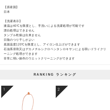
【原産国】
日本
【洗濯表示】
液温は40℃を限度とし、手洗いによる洗濯処理が可能です
漂白処理はできません
タンブル乾燥は出来ません
日陰のつり干しがよい
底面温度120℃を限度とし、アイロン仕上げができます
石油系溶剤又はデカメチルシクロペンタシロキサンによる弱いドライクリ
ーニング処理ができます
非常に弱い操作のウエットクリーニングができます
RANKING
ランキング
1
2