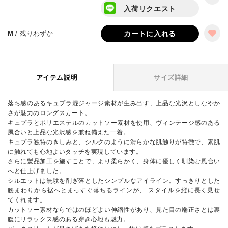
入荷リクエスト
M
/ 残りわずか
カートに入れる
アイテム説明
サイズ詳細
落ち感のあるキュプラ混ジャージ素材が生み出す、上品な光沢としなやか
さが魅力のロングスカート。
キュプラとポリエステルのカットソー素材を使用、ヴィンテージ感のある
風合いと上品な光沢感を兼ね備えた一着。
キュプラ独特のきしみと、シルクのように滑らかな肌触りが特徴で、素肌
に触れても心地よいタッチを実現しています。
さらに製品加工を施すことで、より柔らかく、身体に優しく馴染む風合い
へと仕上げました。
シルエットは無駄を削ぎ落としたシンプルなアイライン。すっきりとした
腰まわりから裾へとまっすぐ落ちるラインが、 スタイルを縦に長く見せ
てくれます。
カットソー素材ならではのほどよい伸縮性があり、見た目の端正さとは裏
腹にリラックス感のある穿き心地も魅力。