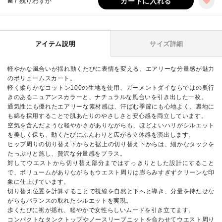
M
/ 残りわずか
カートに入れる
アイテム説明
サイズ詳細
軽やかな風合いが揺れ動くたびに表情を変える、エアリーな分量感が魅力
のボリュームスカート。
軽く柔らかなコットン100の生地を使用、ガーメントダイならではの奥行
きのあるニュアンスカラーと、ナチュラルな風合いを引き出した一枚。
通気性にも優れたエアリーな素材感は、汗ばむ季節にも心地よく、裏地に
も綿を採用することで肌あたりのやさしさと安心感を両立しています。
空気を含んだような軽やかさがありながらも、ほどよいハリがシルエット
を美しく保ち、動くたびにふんわりと広がる立体感を演出します。
ヒップ周りの切り替え下からと裾上の切り替え下からは、細かなタックを
たっぷりと施し、贅沢な分量感をプラス。
対してウエストから切り替え部分まではすっきりとした設計にすること
で、ボリュームがありながらもウエスト周りは膨らみすぎずクリーンな印
象に仕上げています。
切り替え位置を計算することで視線を自然と下へと導き、分量を持たせな
がらもバランスの取れたシルエットを実現。
歩くたびに裾が揺れ、軽やかで女性らしいムードを引き立てます。
コンパクトなタンクトップやノースリーブニットを合わせてウエスト周り