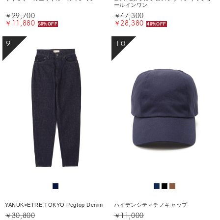
ールインワン
￥29,700
￥47,300
￥11,880
￥28,380
60%OFF
40%OFF
9
10
YANUK×ETRE TOKYO Pegtop Denim
ハイデンシティチノキャップ
￥30,800
￥11,000