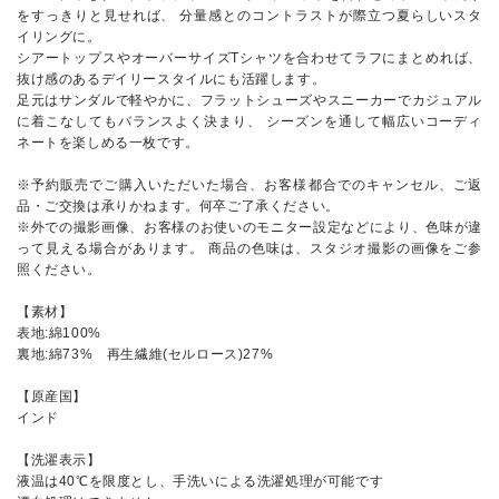
をすっきりと見せれば、 分量感とのコントラストが際立つ夏らしいスタ
イリングに。
シアートップスやオーバーサイズTシャツを合わせてラフにまとめれば、
抜け感のあるデイリースタイルにも活躍します。
足元はサンダルで軽やかに、フラットシューズやスニーカーでカジュアル
に着こなしてもバランスよく決まり、 シーズンを通して幅広いコーディ
ネートを楽しめる一枚です。
※予約販売でご購入いただいた場合、お客様都合でのキャンセル、ご返
品・ご交換は承りかねます。何卒ご了承ください。
※外での撮影画像、お客様のお使いのモニター設定などにより、色味が違
って見える場合があります。 商品の色味は、スタジオ撮影の画像をご参
照ください。
【素材】
表地:綿100%
裏地:綿73% 再生繊維(セルロース)27%
【原産国】
インド
【洗濯表示】
液温は40℃を限度とし、手洗いによる洗濯処理が可能です