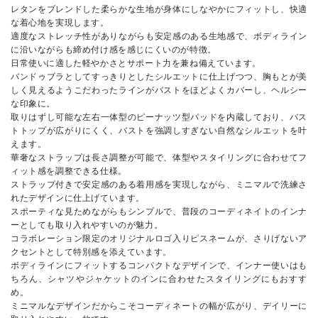
レタンをブレンドした柔らかな生地が身体にしなやかにフィットし、快適
な着心地を実現します。
適度なストレッチ性がありながらも安定感のある生地感で、ボディライン
に沿いながらも締め付け感を感じにくいのが特徴。
日常使いに適した軽やかさとサポート力を兼ね備えています。
バンドゥブラとしてすっきりとしたシルエットに仕上げつつ、胸もとが美
しく見えるようこだわったラインがバストをほどよくカバーし、ヘルシー
な印象に。
取りはずし可能な左右一体型のピーナッツ型パッドを内蔵しており、バス
トトップが広がりにくく、バストを強調しすぎない自然なシルエットを叶
えます。
華奢なストラップは長さ調整が可能で、体型やスタイリングに合わせてフ
ィット感を調整できる仕様。
ストラップ付きで安定感のある着用感を実現しながら、ミニマルで洗練さ
れたデザインに仕上げています。
スポーティな見ためながらもシンプルで、普段のコーディネイトのインナ
ーとしても取り入れやすいのが魅力。
コラボレーション限定のオリジナルロゴ入りピスネームが、さりげないア
クセントとして特別感を添えています。
ボディラインにフィットするコンパクトなデザインで、インナー使いはも
ちろん、シャツやジャケットのインに合わせたスタイリングにもおすす
め。
ミニマルなデザインだからこそコーディネートの幅が広がり、デイリーに