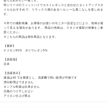
取り入れやすい一枚です。
同シリーズのフィットハイウエストレギンスと合わせたセットアップスタ
イルもおすすめで、リラックス感のあるヘルシーな着こなしを楽しめま
す。
※外での撮影画像、お客様のお使いのモニター設定などにより、色味が違
って見える場合があります。 商品の色味は、スタジオ撮影の画像をご参
照ください。
※こちらの商品は衛生商品となります。
【素材】
ナイロン95% ポリウレタン5%
【原産国】
日本
【洗濯表示】
液温は40 ℃を限度とし、洗濯機で弱い処理が可能です
漂白処理はできません
タンブル乾燥は出来ません
日陰のつり干しがよい
アイロン仕上げ禁止