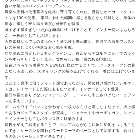
やや深めに開いたUネックがデコルテを美しく引き立てる、なめらかな風
合いが魅力のロングスリーブTシャツ。
農薬や肥料の使用基準を厳格に守り育てられた、良質なオーガニックコッ
トンを100％使用、 素肌に触れた瞬間に感じる滑らかな肌触りと、身体の
動きに優しく寄り添う適度な伸縮性が特徴。
薄すぎず厚すぎない絶妙な肉感に仕上げることで、インナー使いはもちろ
ん、一枚着としても活躍します。
天然素材ならではの柔らかさと通気性を兼ね備え、長時間の着用でもスト
レスを感じにくい快適な着心地を実現。
やや深めに設定したUネックラインは、首元からデコルテにかけてのライ
ンをすっきりと美しく見せ、女性らしい抜け感のある印象に。
前後どちらでも着用できる2way仕様にすることで、バックオープンの着
こなしも楽しめ、スタイリングの幅を広げてくれる一着に仕上げていま
す。
ほどよく身体に沿うフィット感でありながら、締め付け感のないシルエッ
トは、レイヤードした際にももたつかず、インナーとしても優秀。
袖口や裾のさりげないディテールが、ミニマルな中にさりげないニュアン
スを添えています。
デニムやワイドパンツと合わせて一枚でさらりと着こなすだけで、抜け感
のあるカジュアルスタイルが完成し、ジャケットやカーディガン、シャツ
のインナーとしてもバランス良く馴染みます。
前後を変えて着用することで、シンプルながらも印象に変化をつけること
ができ、シーズンを問わずワードローブのベースとして活躍する、着回し
力の高いベーシックアイテムです。