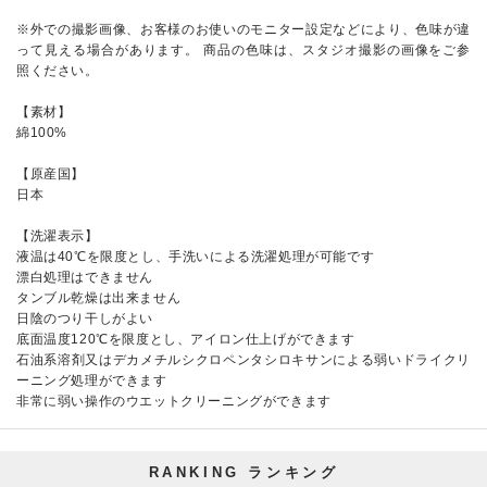
※外での撮影画像、お客様のお使いのモニター設定などにより、色味が違
って見える場合があります。 商品の色味は、スタジオ撮影の画像をご参
照ください。
【素材】
綿100%
【原産国】
日本
【洗濯表示】
液温は40℃を限度とし、手洗いによる洗濯処理が可能です
漂白処理はできません
タンブル乾燥は出来ません
日陰のつり干しがよい
底面温度120℃を限度とし、アイロン仕上げができます
石油系溶剤又はデカメチルシクロペンタシロキサンによる弱いドライクリ
ーニング処理ができます
非常に弱い操作のウエットクリーニングができます
RANKING
ランキング