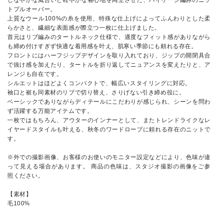
しなやかな風合いと軽やかな着心地を両立させた、ハイゲージ編みのニッ
トプルオーバー。
上質なウール100%の糸を使用、特殊な仕上げによってふんわりとした柔
らかさと、繊細な表面感が際立つ一枚に仕上げました。
首元はリブ編みのタートルネック仕様で、適度なフィット感がありながら
も締め付けすぎず快適な着用感を叶え、肌寒い季節にも頼れる存在。
フロントにはハーフジップデザインを取り入れており、ジップの開閉具合
で抜け感を加えたり、タートルを折り返してニュアンスを変えたりと、ア
レンジも自在です。
シルエットはほどよくコンパクトで、幅広いスタイリングに対応。
袖口と裾も同素材のリブで切り替え、さりげない引き締め役に。
ベーシックでありながらディテールにこだわりが感じられ、シーンを問わ
ず活躍する万能アイテムです。
一枚ではもちろん、アウターのインナーとして、またトレンドライクなレ
イヤードスタイルも叶える、秋冬のワードローブに頼れる存在のニットで
す。
※外での撮影画像、お客様のお使いのモニター設定などにより、色味が違
って見える場合があります。 商品の色味は、スタジオ撮影の画像をご参
照ください。
【素材】
毛100%