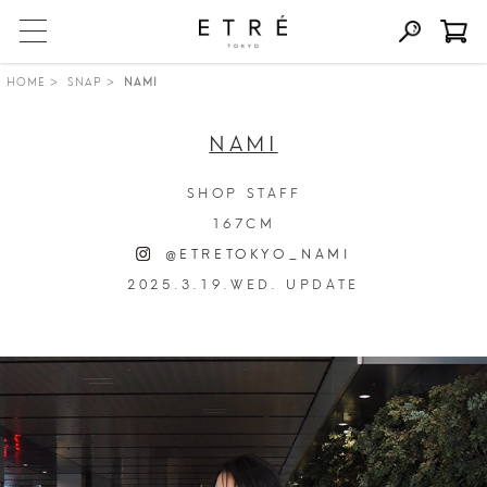
HOME
SNAP
NAMI
NAMI
SHOP STAFF
167CM
@ETRETOKYO_NAMI
2025.3.19.WED. UPDATE