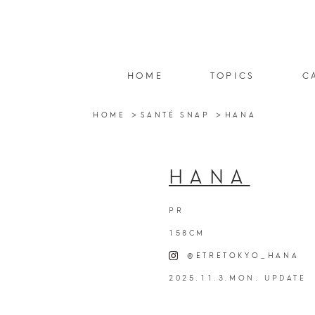
HOME
TOPICS
C
HOME
SANTÉ SNAP
HANA
HANA
PR
158CM
@ETRETOKYO_HANA
2025.11.3.MON. UPDATE