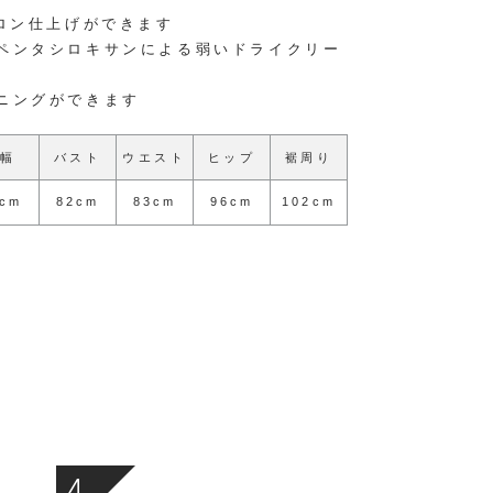
ロン仕上げができます
ペンタシロキサンによる弱いドライクリー
ニングができます
肩幅
バスト
ウエスト
ヒップ
裾周り
6cm
82cm
83cm
96cm
102cm
4