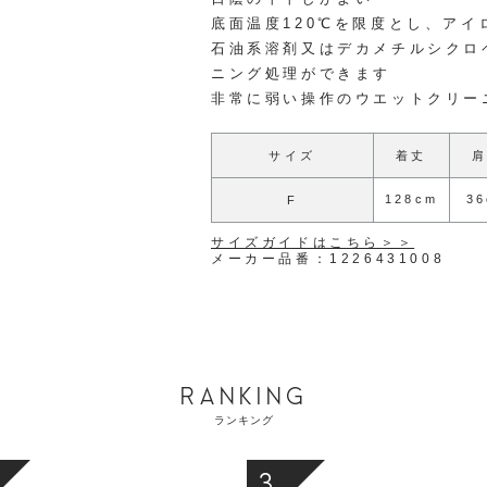
底面温度120℃を限度とし、アイ
石油系溶剤又はデカメチルシクロ
ニング処理ができます
非常に弱い操作のウエットクリー
サイズ
着丈
128cm
3
F
サイズガイドはこちら＞＞
メーカー品番：1226431008
RANKING
ランキング
3