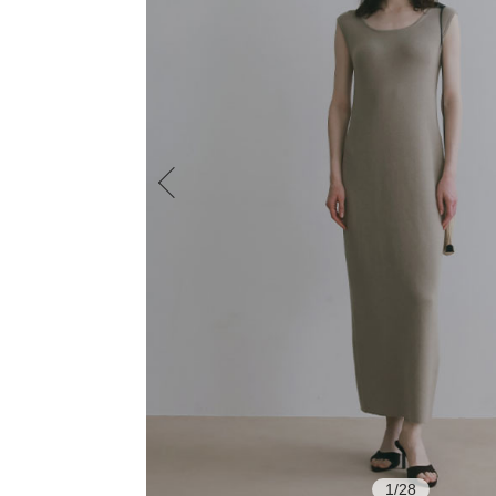
1
/
28