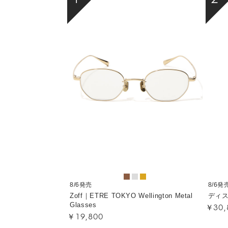
8/6発売
8/6発
Zoff｜ETRE TOKYO Wellington Metal
ディ
￥30,
Glasses
￥19,800