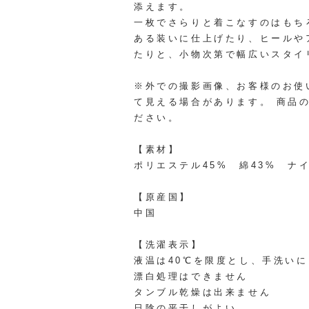
添えます。
一枚でさらりと着こなすのはもち
ある装いに仕上げたり、ヒールや
たりと、小物次第で幅広いスタイ
※外での撮影画像、お客様のお使
て見える場合があります。 商品
ださい。
【素材】
ポリエステル45% 綿43% ナ
【原産国】
中国
【洗濯表示】
液温は40℃を限度とし、手洗い
漂白処理はできません
タンブル乾燥は出来ません
日陰の平干しがよい