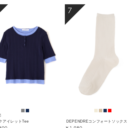
7
売
クアイレットTee
DEPENDREコンフォートソックス
600
￥1,980