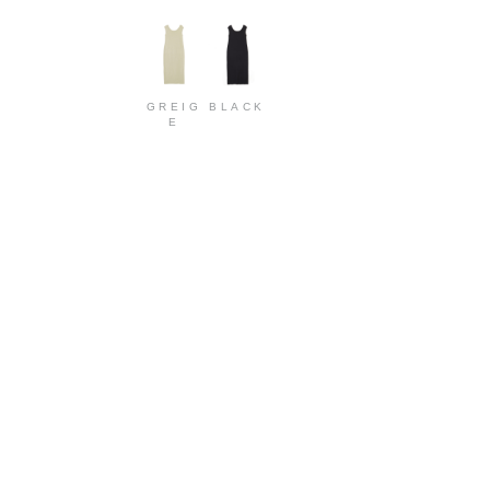
GREIG
BLACK
E