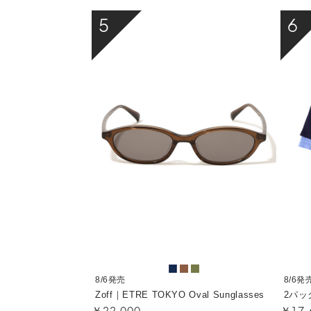
5
6
8/6発売
8/6発
Zoff｜ETRE TOKYO Oval Sunglasses
2パッ
￥22,000
￥17,