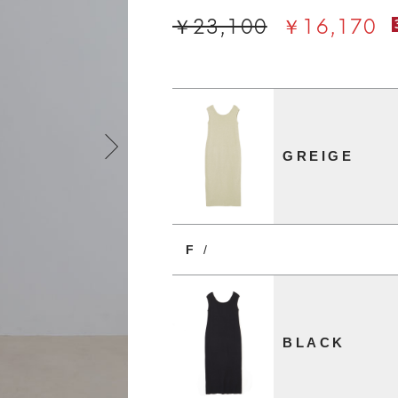
￥23,100
￥16,170
GREIGE
F
/
BLACK