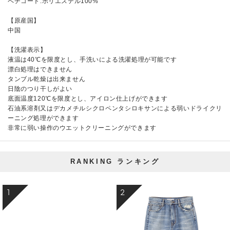
ペチコート:ポリエステル100%
【原産国】
中国
【洗濯表示】
液温は40℃を限度とし、手洗いによる洗濯処理が可能です
漂白処理はできません
タンブル乾燥は出来ません
日陰のつり干しがよい
底面温度120℃を限度とし、アイロン仕上げができます
石油系溶剤又はデカメチルシクロペンタシロキサンによる弱いドライクリ
ーニング処理ができます
非常に弱い操作のウエットクリーニングができます
RANKING
ランキング
1
2