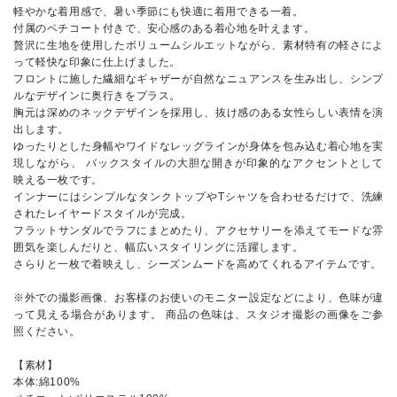
軽やかな着用感で、暑い季節にも快適に着用できる一着。
付属のペチコート付きで、安心感のある着心地を叶えます。
贅沢に生地を使用したボリュームシルエットながら、素材特有の軽さによ
って軽快な印象に仕上げました。
フロントに施した繊細なギャザーが自然なニュアンスを生み出し、シンプ
ルなデザインに奥行きをプラス。
胸元は深めのネックデザインを採用し、抜け感のある女性らしい表情を演
出します。
ゆったりとした身幅やワイドなレッグラインが身体を包み込む着心地を実
現しながら、 バックスタイルの大胆な開きが印象的なアクセントとして
映える一枚です。
インナーにはシンプルなタンクトップやTシャツを合わせるだけで、洗練
されたレイヤードスタイルが完成。
フラットサンダルでラフにまとめたり、アクセサリーを添えてモードな雰
囲気を楽しんだりと、幅広いスタイリングに活躍します。
さらりと一枚で着映えし、シーズンムードを高めてくれるアイテムです。
※外での撮影画像、お客様のお使いのモニター設定などにより、色味が違
って見える場合があります。 商品の色味は、スタジオ撮影の画像をご参
照ください。
【素材】
本体:綿100%