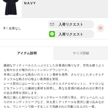
NAVY
入荷リクエスト
F
/ 在庫なし
入荷リクエスト
アイテム説明
サイズ詳細
繊細なディティールとたっぷりとした分量感が織りなす、空気を纏うよう
な軽やかさが魅力のコットンロングワンピース。
本体には柔らかな風合いのコットン素材を使用、さらりとしたタッチとナ
チュラルな軽さが心地よい着用感を実現。
レース部分にはレーヨンをベースにポリエステルやコットン、ナイロンな
どをブレンドした繊細な素材を採用し、異なる質感の組み合わせが奥行き
のある表情を演出します。
胸元に施した細やかなピンタックやレースの切り替え、ボリュームたっぷ
りのキャンディスリーブなど、目を惹くディテールを贅沢に盛り込みなが
らも、ワントーンで統一することで洗練された印象に仕上げた一着。