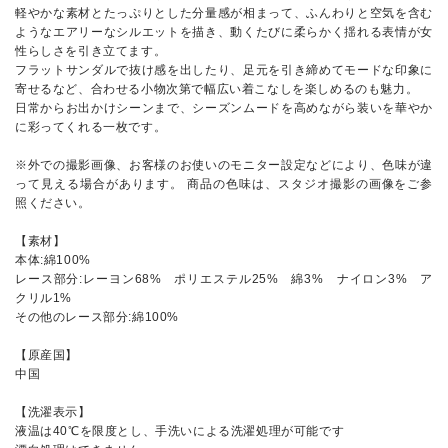
軽やかな素材とたっぷりとした分量感が相まって、ふんわりと空気を含む
ようなエアリーなシルエットを描き、動くたびに柔らかく揺れる表情が女
性らしさを引き立てます。
フラットサンダルで抜け感を出したり、足元を引き締めてモードな印象に
寄せるなど、合わせる小物次第で幅広い着こなしを楽しめるのも魅力。
日常からお出かけシーンまで、シーズンムードを高めながら装いを華やか
に彩ってくれる一枚です。
※外での撮影画像、お客様のお使いのモニター設定などにより、色味が違
って見える場合があります。 商品の色味は、スタジオ撮影の画像をご参
照ください。
【素材】
本体:綿100%
レース部分:レーヨン68% ポリエステル25% 綿3% ナイロン3% ア
クリル1%
その他のレース部分:綿100%
【原産国】
中国
【洗濯表示】
液温は40℃を限度とし、手洗いによる洗濯処理が可能です