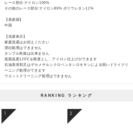
レース部分:ナイロン100%
その他のレース部分:ナイロン89% ポリウレタン11%
【原産国】
中国
【洗濯表示】
家庭洗濯はお控えください
漂白処理はできません
タンブル乾燥は出来ません
底面温度120℃を限度とし、アイロン仕上げができます
石油系溶剤又はデカメチルシクロペンタシロキサンによる弱いドライクリ
ーニング処理ができます
ウエットクリーニング処理はできません
RANKING
ランキング
1
2