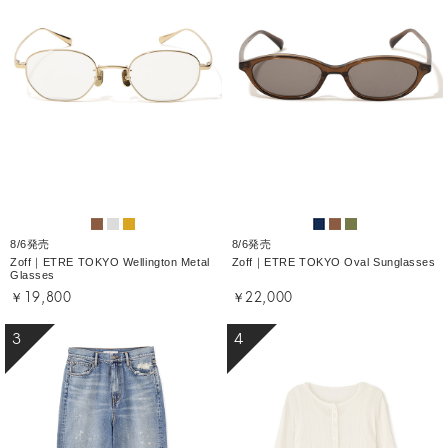
8/6発売
8/6発売
Zoff｜ETRE TOKYO Wellington Metal
Zoff｜ETRE TOKYO Oval Sunglasses
Glasses
￥19,800
￥22,000
3
4