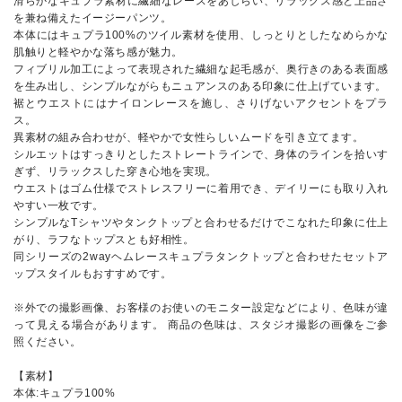
滑らかなキュプラ素材に繊細なレースをあしらい、リラックス感と上品さ
を兼ね備えたイージーパンツ。
本体にはキュプラ100%のツイル素材を使用、しっとりとしたなめらかな
肌触りと軽やかな落ち感が魅力。
フィブリル加工によって表現された繊細な起毛感が、奥行きのある表面感
を生み出し、シンプルながらもニュアンスのある印象に仕上げています。
裾とウエストにはナイロンレースを施し、さりげないアクセントをプラ
ス。
異素材の組み合わせが、軽やかで女性らしいムードを引き立てます。
シルエットはすっきりとしたストレートラインで、身体のラインを拾いす
ぎず、リラックスした穿き心地を実現。
ウエストはゴム仕様でストレスフリーに着用でき、デイリーにも取り入れ
やすい一枚です。
シンプルなTシャツやタンクトップと合わせるだけでこなれた印象に仕上
がり、ラフなトップスとも好相性。
同シリーズの2wayヘムレースキュプラタンクトップと合わせたセットア
ップスタイルもおすすめです。
※外での撮影画像、お客様のお使いのモニター設定などにより、色味が違
って見える場合があります。 商品の色味は、スタジオ撮影の画像をご参
照ください。
【素材】
本体:キュプラ100%