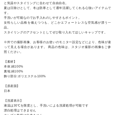
と気温やスタイリングに合わせて自由自在。
夏は日除けとして、冬は防寒として通年活躍してくれる心強いアイテムで
す。
手洗いが可能なのでお手入れのしやすさもポイント。
女性らしい品格を備えつつも、どこかエフォートレスな空気感が漂う一
品。
スタイリングのアクセントとしてぜひ取り入れてほしいキャップです。
※外での撮影画像、お客様のお使いのモニター設定などにより、色味が違
って見える場合があります。 商品の色味は、スタジオ撮影の画像をご参
照ください。
【素材】
本体:綿100%
裏地:綿100%
飾り部分:ポリエステル100%
【原産国】
日本
【洗濯表示】
液温は30℃を限度とし、手洗いによる洗濯処理が可能です
漂白処理はできません