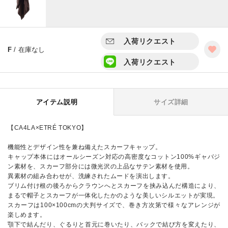
入荷リクエスト
F
/ 在庫なし
入荷リクエスト
アイテム説明
サイズ詳細
【CA4LA×ETRÉ TOKYO】
機能性とデザイン性を兼ね備えたスカーフキャップ。
キャップ本体にはオールシーズン対応の高密度なコットン100%ギャバジ
ン素材を、スカーフ部分には微光沢の上品なサテン素材を使用。
異素材の組み合わせが、洗練されたムードを演出します。
ブリム付け根の後ろからクラウンへとスカーフを挟み込んだ構造により、
まるで帽子とスカーフが一体化したかのような美しいシルエットが実現。
スカーフは100×100cmの大判サイズで、巻き方次第で様々なアレンジが
楽しめます。
顎下で結んだり、ぐるりと首元に巻いたり、バックで結び方を変えたり、