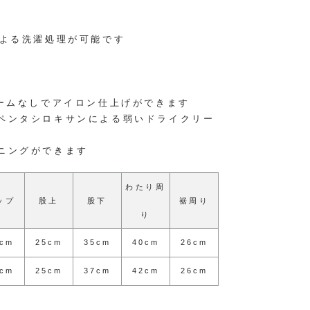
による洗濯処理が可能です
チームなしでアイロン仕上げができます
ペンタシロキサンによる弱いドライクリー
ニングができます
わたり周
ップ
股上
股下
裾周り
り
9cm
25cm
35cm
40cm
26cm
2cm
25cm
37cm
42cm
26cm