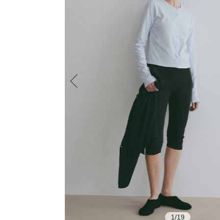
1
/
19