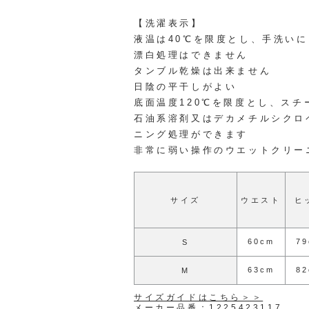
【洗濯表示】
液温は40℃を限度とし、手洗い
漂白処理はできません
タンブル乾燥は出来ません
日陰の平干しがよい
底面温度120℃を限度とし、ス
石油系溶剤又はデカメチルシクロ
ニング処理ができます
非常に弱い操作のウエットクリー
サイズ
ウエスト
ヒ
60cm
7
S
63cm
8
M
サイズガイドはこちら＞＞
メーカー品番：1225423117