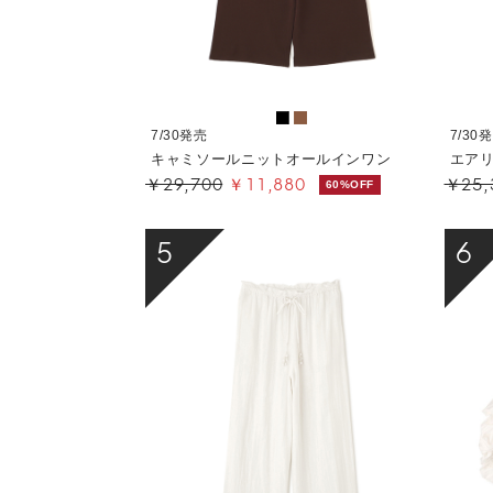
7/30発売
7/30
キャミソールニットオールインワン
エア
￥29,700
￥11,880
￥25,
60%OFF
5
6