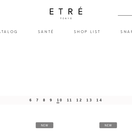
ATALOG
SANTÉ
SHOP LIST
SNA
6
7
8
9
10
11
12
13
14