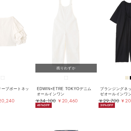
残りわずか
リーブボートネッ
EDWIN×ETRE TOKYOデニム
プランジングネ
オールインワン
ゼオールインワ
0,240
￥34,100
￥20,460
￥29,700
￥20
40%OFF
30%OFF